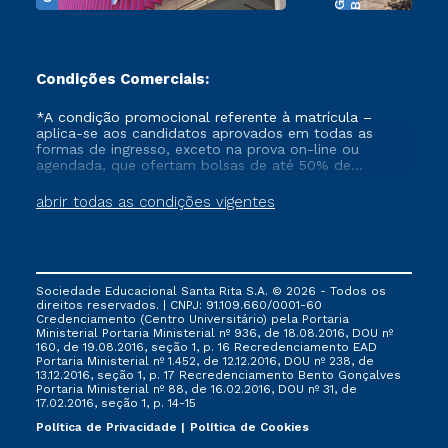
Condições Comerciais:
*A condição promocional referente à matrícula –
aplica-se aos candidatos aprovados em todas as
formas de ingresso, exceto na prova on-line ou
agendada, que ofertam bolsas de até 50% de
desconto, ambos ingressantes no semestre vigente,
que ainda não tenham efetivado e/ou não tenham
abrir todas as condições vigentes
cancelado ou trancado sua matrícula em uma das
Instituições da Cruzeiro do Sul Educacional, no
período de 1 ano. Tais condições não se aplicam aos
cursos de Medicina, e também para matriculados via
FIES, Prouni e outros programas governamentais, e
Sociedade Educacional Santa Rita S.A. © 2026 - Todos os
não se acumula com nenhuma outra campanha
direitos reservados. | CNPJ: 91.109.660/0001-60
ofertada pela Instituição.
Credenciamento (Centro Universitário) pela Portaria
Ministerial Portaria Ministerial nº 936, de 18.08.2016, DOU nº
160, de 19.08.2016, seção 1, p. 16 Recredenciamento EAD
Portaria Ministerial nº 1.452, de 12.12.2016, DOU nº 238, de
13.12.2016, seção 1, p. 17 Recredenciamento Bento Gonçalves
Portaria Ministerial nº 88, de 16.02.2016, DOU nº 31, de
17.02.2016, seção 1, p. 14-15
Política de Privacidade
Política de Cookies