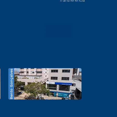
Transferência
Bento Gonçalves