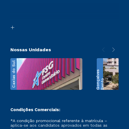
Ingresso via Enem
Canais de Atendimento
Retorne ao Curso
Acessibilidade
Segunda Graduação
Biblioteca
Transferência
Nossas Unidades
Caxias do Sul
s
B
e
n
t
o
G
o
n
ç
a
l
v
e
Condições Comerciais:
*A condição promocional referente à matrícula –
aplica-se aos candidatos aprovados em todas as