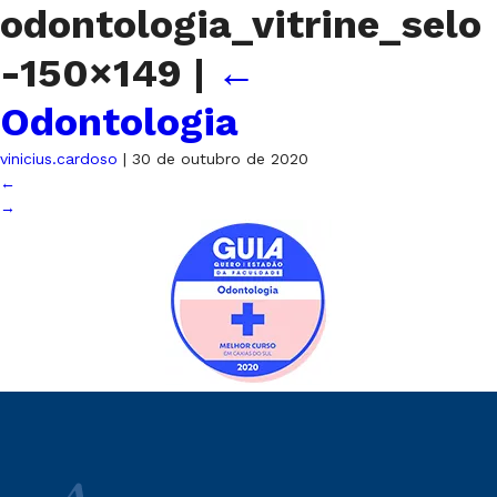
odontologia_vitrine_selo
-150×149
|
←
Odontologia
vinicius.cardoso
|
30 de outubro de 2020
←
→