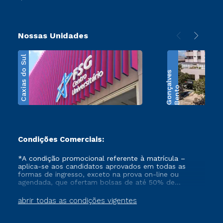
Nossas Unidades
Caxias do Sul
s
B
e
n
t
o
G
o
n
ç
a
l
v
e
Condições Comerciais:
*A condição promocional referente à matrícula –
aplica-se aos candidatos aprovados em todas as
formas de ingresso, exceto na prova on-line ou
agendada, que ofertam bolsas de até 50% de
desconto, ambos ingressantes no semestre vigente,
que ainda não tenham efetivado e/ou não tenham
abrir todas as condições vigentes
cancelado ou trancado sua matrícula em uma das
Instituições da Cruzeiro do Sul Educacional, no
período de 1 ano. Tais condições não se aplicam aos