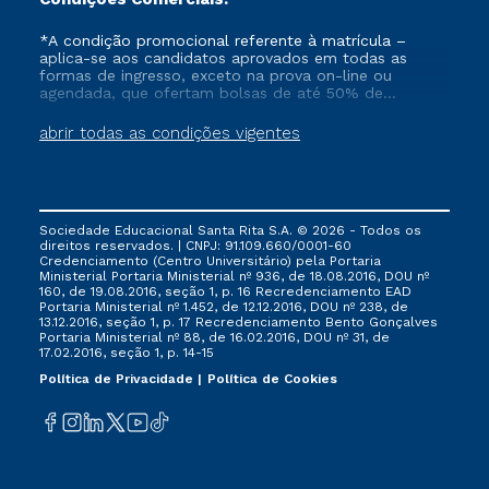
*A condição promocional referente à matrícula –
aplica-se aos candidatos aprovados em todas as
formas de ingresso, exceto na prova on-line ou
agendada, que ofertam bolsas de até 50% de
desconto, ambos ingressantes no semestre vigente,
que ainda não tenham efetivado e/ou não tenham
abrir todas as condições vigentes
cancelado ou trancado sua matrícula em uma das
Instituições da Cruzeiro do Sul Educacional, no
período de 1 ano. Tais condições não se aplicam aos
cursos de Medicina, e também para matriculados via
FIES, Prouni e outros programas governamentais, e
Sociedade Educacional Santa Rita S.A. © 2026 - Todos os
não se acumula com nenhuma outra campanha
direitos reservados. | CNPJ: 91.109.660/0001-60
ofertada pela Instituição.
Credenciamento (Centro Universitário) pela Portaria
Ministerial Portaria Ministerial nº 936, de 18.08.2016, DOU nº
160, de 19.08.2016, seção 1, p. 16 Recredenciamento EAD
Portaria Ministerial nº 1.452, de 12.12.2016, DOU nº 238, de
13.12.2016, seção 1, p. 17 Recredenciamento Bento Gonçalves
Portaria Ministerial nº 88, de 16.02.2016, DOU nº 31, de
17.02.2016, seção 1, p. 14-15
Política de Privacidade
Política de Cookies