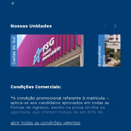
Transferência
Nossas Unidades
Caxias do Sul
s
B
e
n
t
o
G
o
n
ç
a
l
v
e
Condições Comerciais:
*A condição promocional referente à matrícula –
aplica-se aos candidatos aprovados em todas as
formas de ingresso, exceto na prova on-line ou
agendada, que ofertam bolsas de até 50% de
desconto, ambos ingressantes no semestre vigente,
que ainda não tenham efetivado e/ou não tenham
abrir todas as condições vigentes
cancelado ou trancado sua matrícula em uma das
Instituições da Cruzeiro do Sul Educacional, no