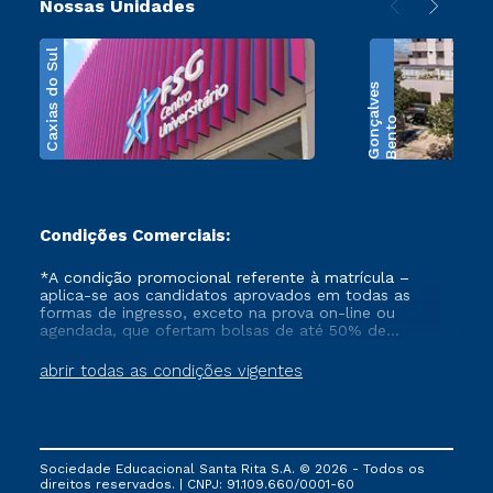
Nossas Unidades
Caxias do Sul
s
B
e
n
t
o
G
o
n
ç
a
l
v
e
Condições Comerciais:
*A condição promocional referente à matrícula –
aplica-se aos candidatos aprovados em todas as
formas de ingresso, exceto na prova on-line ou
agendada, que ofertam bolsas de até 50% de
desconto, ambos ingressantes no semestre vigente,
que ainda não tenham efetivado e/ou não tenham
abrir todas as condições vigentes
cancelado ou trancado sua matrícula em uma das
Instituições da Cruzeiro do Sul Educacional, no
período de 1 ano. Tais condições não se aplicam aos
cursos de Medicina, e também para matriculados via
FIES, Prouni e outros programas governamentais, e
Sociedade Educacional Santa Rita S.A. © 2026 - Todos os
não se acumula com nenhuma outra campanha
direitos reservados. | CNPJ: 91.109.660/0001-60
ofertada pela Instituição.