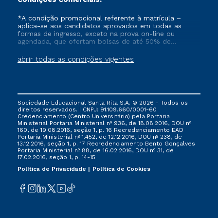
*A condição promocional referente à matrícula –
aplica-se aos candidatos aprovados em todas as
formas de ingresso, exceto na prova on-line ou
agendada, que ofertam bolsas de até 50% de
desconto, ambos ingressantes no semestre vigente,
que ainda não tenham efetivado e/ou não tenham
abrir todas as condições vigentes
cancelado ou trancado sua matrícula em uma das
Instituições da Cruzeiro do Sul Educacional, no
período de 1 ano. Tais condições não se aplicam aos
cursos de Medicina, e também para matriculados via
FIES, Prouni e outros programas governamentais, e
Sociedade Educacional Santa Rita S.A. © 2026 - Todos os
não se acumula com nenhuma outra campanha
direitos reservados. | CNPJ: 91.109.660/0001-60
ofertada pela Instituição.
Credenciamento (Centro Universitário) pela Portaria
Ministerial Portaria Ministerial nº 936, de 18.08.2016, DOU nº
160, de 19.08.2016, seção 1, p. 16 Recredenciamento EAD
Portaria Ministerial nº 1.452, de 12.12.2016, DOU nº 238, de
13.12.2016, seção 1, p. 17 Recredenciamento Bento Gonçalves
Portaria Ministerial nº 88, de 16.02.2016, DOU nº 31, de
17.02.2016, seção 1, p. 14-15
Política de Privacidade
Política de Cookies