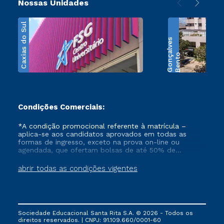
Nossas Unidades
Caxias do Sul
s
B
e
n
t
o
G
o
n
ç
a
l
v
e
Condições Comerciais:
*A condição promocional referente à matrícula –
aplica-se aos candidatos aprovados em todas as
formas de ingresso, exceto na prova on-line ou
agendada, que ofertam bolsas de até 50% de
desconto, ambos ingressantes no semestre vigente,
que ainda não tenham efetivado e/ou não tenham
abrir todas as condições vigentes
cancelado ou trancado sua matrícula em uma das
Instituições da Cruzeiro do Sul Educacional, no
período de 1 ano. Tais condições não se aplicam aos
cursos de Medicina, e também para matriculados via
FIES, Prouni e outros programas governamentais, e
Sociedade Educacional Santa Rita S.A. © 2026 - Todos os
não se acumula com nenhuma outra campanha
direitos reservados. | CNPJ: 91.109.660/0001-60
ofertada pela Instituição.