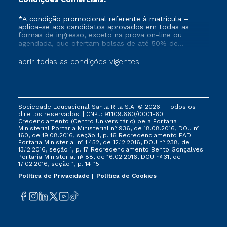
*A condição promocional referente à matrícula –
aplica-se aos candidatos aprovados em todas as
formas de ingresso, exceto na prova on-line ou
agendada, que ofertam bolsas de até 50% de
desconto, ambos ingressantes no semestre vigente,
que ainda não tenham efetivado e/ou não tenham
abrir todas as condições vigentes
cancelado ou trancado sua matrícula em uma das
Instituições da Cruzeiro do Sul Educacional, no
período de 1 ano. Tais condições não se aplicam aos
cursos de Medicina, e também para matriculados via
FIES, Prouni e outros programas governamentais, e
Sociedade Educacional Santa Rita S.A. © 2026 - Todos os
não se acumula com nenhuma outra campanha
direitos reservados. | CNPJ: 91.109.660/0001-60
ofertada pela Instituição.
Credenciamento (Centro Universitário) pela Portaria
Ministerial Portaria Ministerial nº 936, de 18.08.2016, DOU nº
160, de 19.08.2016, seção 1, p. 16 Recredenciamento EAD
Portaria Ministerial nº 1.452, de 12.12.2016, DOU nº 238, de
13.12.2016, seção 1, p. 17 Recredenciamento Bento Gonçalves
Portaria Ministerial nº 88, de 16.02.2016, DOU nº 31, de
17.02.2016, seção 1, p. 14-15
Política de Privacidade
Política de Cookies