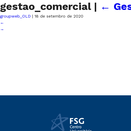
gestao_comercial
|
←
Ges
groupweb_OLD
|
18 de setembro de 2020
←
→