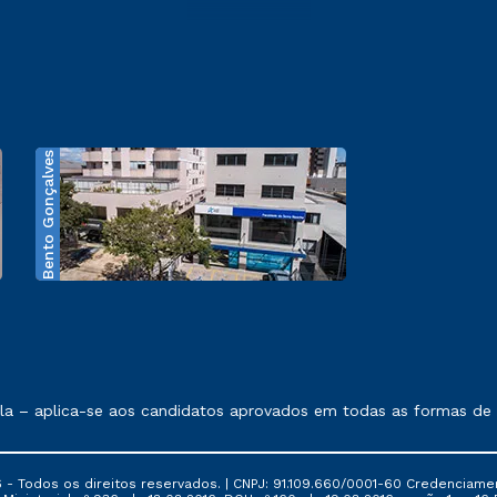
Bento Gonçalves
exposto no contrato de prestação de serviços.
a – aplica-se aos candidatos aprovados em todas as formas de in
 - Todos os direitos reservados. | CNPJ: 91.109.660/0001-60 Credenciame