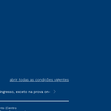
abrir todas as condições vigentes
gresso, exceto na prova on-line ou agendada, que ofertam bolsa
**Semipresencial é um formato do E
nto (Centro