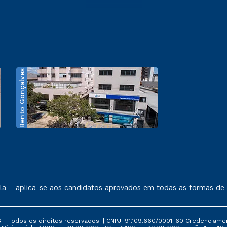
Bento Gonçalves
exposto no contrato de prestação de serviços.
 – aplica-se aos candidatos aprovados em todas as formas de in
 - Todos os direitos reservados. | CNPJ: 91.109.660/0001-60 Credenciame