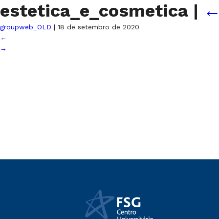
estetica_e_cosmetica
|
groupweb_OLD
|
18 de setembro de 2020
←
→