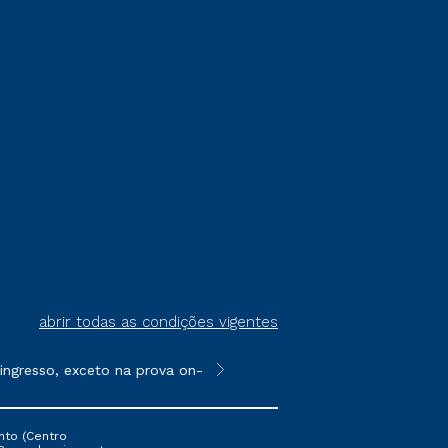
abrir todas as condições vigentes
gresso, exceto na prova on-line ou agendada, que ofertam bolsas
**Semipresencial é um formato do E
nto (Centro