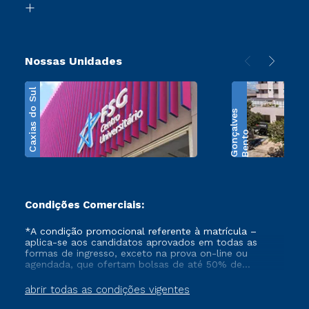
Transferência
Nossas Unidades
Caxias do Sul
s
B
e
n
t
o
G
o
n
ç
a
l
v
e
Condições Comerciais:
*A condição promocional referente à matrícula –
aplica-se aos candidatos aprovados em todas as
formas de ingresso, exceto na prova on-line ou
agendada, que ofertam bolsas de até 50% de
desconto, ambos ingressantes no semestre vigente,
que ainda não tenham efetivado e/ou não tenham
abrir todas as condições vigentes
cancelado ou trancado sua matrícula em uma das
Instituições da Cruzeiro do Sul Educacional, no