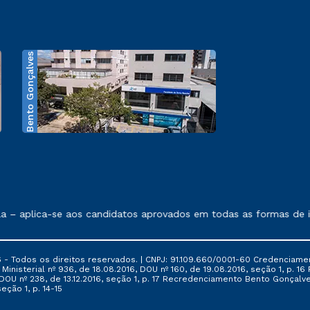
Bento Gonçalves
exposto no contrato de prestação de serviços.
 – aplica-se aos candidatos aprovados em todas as formas de in
 - Todos os direitos reservados. | CNPJ: 91.109.660/0001-60 Credenciame
ia Ministerial nº 936, de 18.08.2016, DOU nº 160, de 19.08.2016, seção 1, p.
6, DOU nº 238, de 13.12.2016, seção 1, p. 17 Recredenciamento Bento Gonçalve
eção 1, p. 14-15