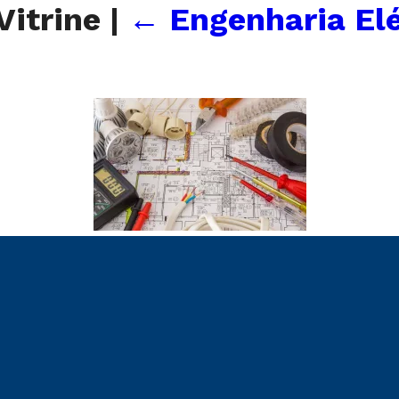
itrine
|
←
Engenharia Elé