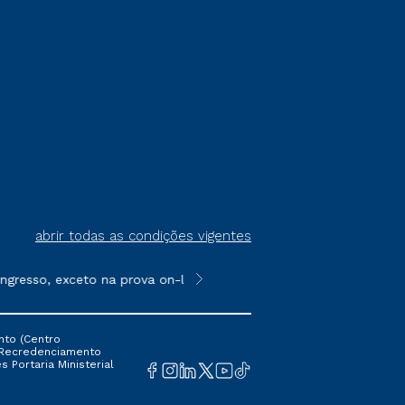
abrir todas as condições vigentes
gresso, exceto na prova on-line ou agendada, que ofertam bolsas
**Semipresencial é um formato do E
nto (Centro
 16 Recredenciamento
s Portaria Ministerial