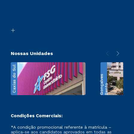
Sou Ex-Aluno
Ingresso via Enem
Canais de Atendimento
Retorne ao Curso
Acessibilidade
Segunda Graduação
Biblioteca
Transferência
Nossas Unidades
Caxias do Sul
s
B
e
n
t
o
G
o
n
ç
a
l
v
e
Condições Comerciais:
*A condição promocional referente à matrícula –
aplica-se aos candidatos aprovados em todas as