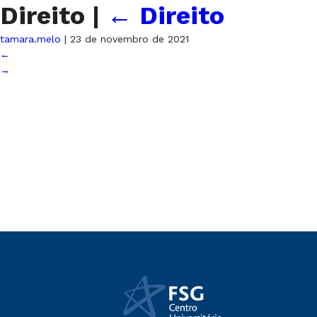
Direito
|
←
Direito
tamara.melo
|
23 de novembro de 2021
←
→