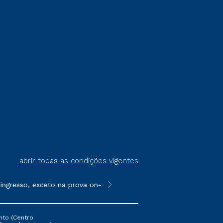
abrir todas as condições vigentes
gresso, exceto na prova on-line ou agendada, que ofertam bolsa
**Semipresencial é um formato do E
nto (Centro