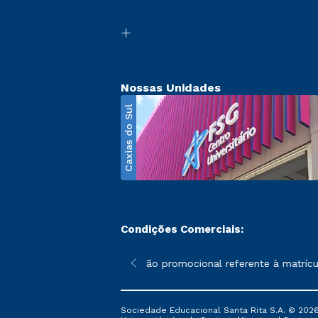
Nossas Unidades
Caxias do Sul
Condições Comerciais:
poderão sofrer alterações nos períodos de rematrícula conforme 
*A condição promocional referente à matrícula
Sociedade Educacional Santa Rita S.A. © 2026