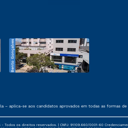
Bento Gonçalves
exposto no contrato de prestação de serviços.
 – aplica-se aos candidatos aprovados em todas as formas de in
 - Todos os direitos reservados. | CNPJ: 91.109.660/0001-60 Credenciame