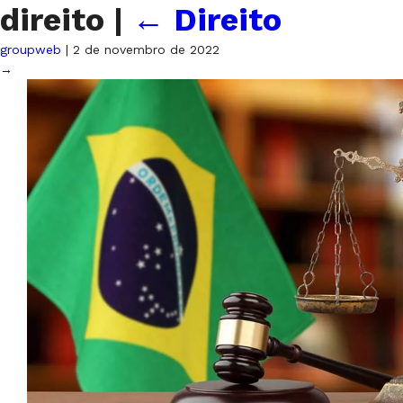
direito
|
←
Direito
groupweb
|
2 de novembro de 2022
→