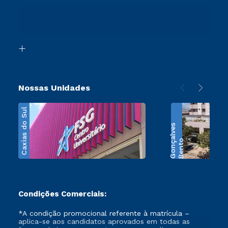
Ingresso via Enem
Canais de Atendimento
Retorne ao Curso
Acessibilidade
Segunda Graduação
Biblioteca
Transferência
Nossas Unidades
Caxias do Sul
s
B
e
n
t
o
G
o
n
ç
a
l
v
e
Condições Comerciais:
*A condição promocional referente à matrícula –
aplica-se aos candidatos aprovados em todas as