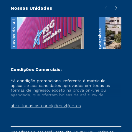
Nossas Unidades
Caxias do Sul
s
B
e
n
t
o
G
o
n
ç
a
l
v
e
Condições Comerciais:
*A condição promocional referente à matrícula –
aplica-se aos candidatos aprovados em todas as
formas de ingresso, exceto na prova on-line ou
agendada, que ofertam bolsas de até 50% de
desconto, ambos ingressantes no semestre vigente,
que ainda não tenham efetivado e/ou não tenham
abrir todas as condições vigentes
cancelado ou trancado sua matrícula em uma das
Instituições da Cruzeiro do Sul Educacional, no
período de 1 ano. Tais condições não se aplicam aos
cursos de Medicina, e também para matriculados via
FIES, Prouni e outros programas governamentais, e