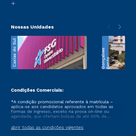
Transferência
Nossas Unidades
Caxias do Sul
s
B
e
n
t
o
G
o
n
ç
a
l
v
e
Condições Comerciais:
*A condição promocional referente à matrícula –
aplica-se aos candidatos aprovados em todas as
formas de ingresso, exceto na prova on-line ou
agendada, que ofertam bolsas de até 50% de
desconto, ambos ingressantes no semestre vigente,
que ainda não tenham efetivado e/ou não tenham
abrir todas as condições vigentes
cancelado ou trancado sua matrícula em uma das
Instituições da Cruzeiro do Sul Educacional, no