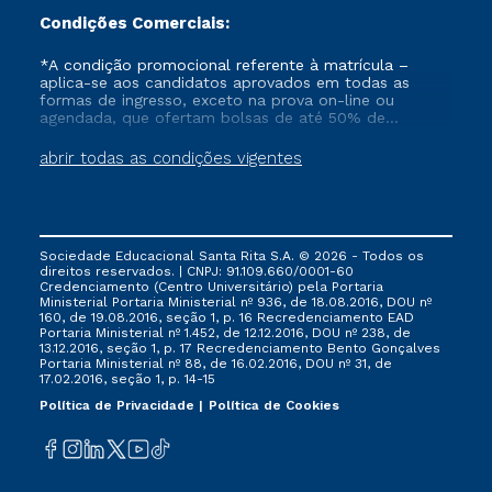
Condições Comerciais:
*A condição promocional referente à matrícula –
aplica-se aos candidatos aprovados em todas as
formas de ingresso, exceto na prova on-line ou
agendada, que ofertam bolsas de até 50% de
desconto, ambos ingressantes no semestre vigente,
que ainda não tenham efetivado e/ou não tenham
abrir todas as condições vigentes
cancelado ou trancado sua matrícula em uma das
Instituições da Cruzeiro do Sul Educacional, no
período de 1 ano. Tais condições não se aplicam aos
cursos de Medicina, e também para matriculados via
FIES, Prouni e outros programas governamentais, e
Sociedade Educacional Santa Rita S.A. © 2026 - Todos os
não se acumula com nenhuma outra campanha
direitos reservados. | CNPJ: 91.109.660/0001-60
ofertada pela Instituição.
Credenciamento (Centro Universitário) pela Portaria
Ministerial Portaria Ministerial nº 936, de 18.08.2016, DOU nº
160, de 19.08.2016, seção 1, p. 16 Recredenciamento EAD
Portaria Ministerial nº 1.452, de 12.12.2016, DOU nº 238, de
13.12.2016, seção 1, p. 17 Recredenciamento Bento Gonçalves
Portaria Ministerial nº 88, de 16.02.2016, DOU nº 31, de
17.02.2016, seção 1, p. 14-15
Política de Privacidade
Política de Cookies