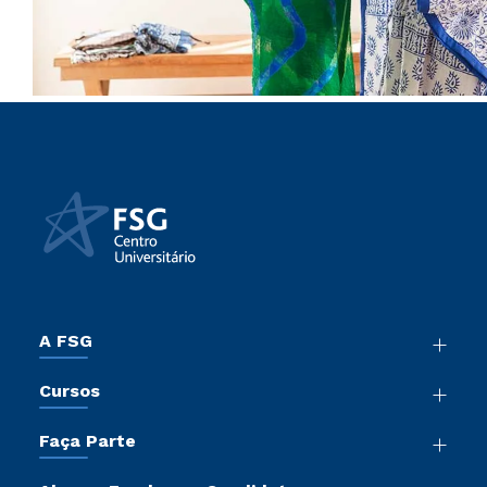
A FSG
Nossa História
Cursos
Sala de Imprensa
Graduação
Trabalhe Conosco
Faça Parte
Pós-Graduação
Sou Colaborador
Vestibular Mérito
Cursos de Medicina