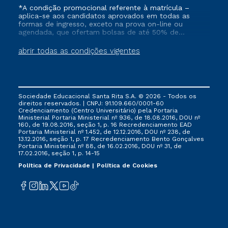
*A condição promocional referente à matrícula –
aplica-se aos candidatos aprovados em todas as
formas de ingresso, exceto na prova on-line ou
agendada, que ofertam bolsas de até 50% de
desconto, ambos ingressantes no semestre vigente,
que ainda não tenham efetivado e/ou não tenham
abrir todas as condições vigentes
cancelado ou trancado sua matrícula em uma das
Instituições da Cruzeiro do Sul Educacional, no
período de 1 ano. Tais condições não se aplicam aos
cursos de Medicina, e também para matriculados via
FIES, Prouni e outros programas governamentais, e
Sociedade Educacional Santa Rita S.A. © 2026 - Todos os
não se acumula com nenhuma outra campanha
direitos reservados. | CNPJ: 91.109.660/0001-60
ofertada pela Instituição.
Credenciamento (Centro Universitário) pela Portaria
Ministerial Portaria Ministerial nº 936, de 18.08.2016, DOU nº
160, de 19.08.2016, seção 1, p. 16 Recredenciamento EAD
Portaria Ministerial nº 1.452, de 12.12.2016, DOU nº 238, de
13.12.2016, seção 1, p. 17 Recredenciamento Bento Gonçalves
Portaria Ministerial nº 88, de 16.02.2016, DOU nº 31, de
17.02.2016, seção 1, p. 14-15
Política de Privacidade
Política de Cookies