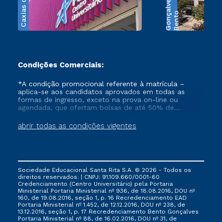
Caxias do Sul
s
B
e
n
t
o
G
o
n
ç
a
l
v
e
Condições Comerciais:
*A condição promocional referente à matrícula –
aplica-se aos candidatos aprovados em todas as
formas de ingresso, exceto na prova on-line ou
agendada, que ofertam bolsas de até 50% de
desconto, ambos ingressantes no semestre vigente,
que ainda não tenham efetivado e/ou não tenham
abrir todas as condições vigentes
cancelado ou trancado sua matrícula em uma das
Instituições da Cruzeiro do Sul Educacional, no
período de 1 ano. Tais condições não se aplicam aos
cursos de Medicina, e também para matriculados via
FIES, Prouni e outros programas governamentais, e
Sociedade Educacional Santa Rita S.A. © 2026 - Todos os
não se acumula com nenhuma outra campanha
direitos reservados. | CNPJ: 91.109.660/0001-60
ofertada pela Instituição.
Credenciamento (Centro Universitário) pela Portaria
Ministerial Portaria Ministerial nº 936, de 18.08.2016, DOU nº
160, de 19.08.2016, seção 1, p. 16 Recredenciamento EAD
Portaria Ministerial nº 1.452, de 12.12.2016, DOU nº 238, de
13.12.2016, seção 1, p. 17 Recredenciamento Bento Gonçalves
Portaria Ministerial nº 88, de 16.02.2016, DOU nº 31, de