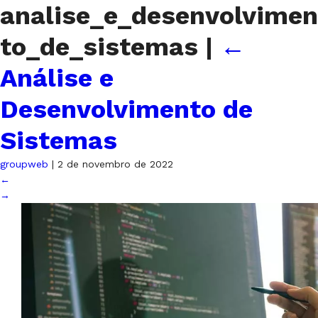
analise_e_desenvolvimen
to_de_sistemas
|
←
Análise e
Desenvolvimento de
Sistemas
groupweb
|
2 de novembro de 2022
←
→