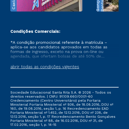
s
B
e
n
t
o
G
o
n
ç
a
l
v
e
Condições Comerciais:
*A condição promocional referente à matrícula –
aplica-se aos candidatos aprovados em todas as
formas de ingresso, exceto na prova on-line ou
agendada, que ofertam bolsas de até 50% de
desconto, ambos ingressantes no semestre vigente,
que ainda não tenham efetivado e/ou não tenham
abrir todas as condições vigentes
cancelado ou trancado sua matrícula em uma das
Instituições da Cruzeiro do Sul Educacional, no
período de 1 ano. Tais condições não se aplicam aos
cursos de Medicina, e também para matriculados via
FIES, Prouni e outros programas governamentais, e
Sociedade Educacional Santa Rita S.A. © 2026 - Todos os
não se acumula com nenhuma outra campanha
direitos reservados. | CNPJ: 91.109.660/0001-60
ofertada pela Instituição.
Credenciamento (Centro Universitário) pela Portaria
Ministerial Portaria Ministerial nº 936, de 18.08.2016, DOU nº
160, de 19.08.2016, seção 1, p. 16 Recredenciamento EAD
Portaria Ministerial nº 1.452, de 12.12.2016, DOU nº 238, de
13.12.2016, seção 1, p. 17 Recredenciamento Bento Gonçalves
Portaria Ministerial nº 88, de 16.02.2016, DOU nº 31, de
17.02.2016, seção 1, p. 14-15