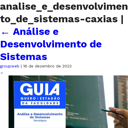
analise_e_desenvolvimen
to_de_sistemas-caxias
|
←
Análise e
Desenvolvimento de
Sistemas
groupweb
|
16 de dezembro de 2022
←