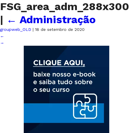
FSG_area_adm_288x300
|
←
Administração
groupweb_OLD
|
18 de setembro de 2020
←
→