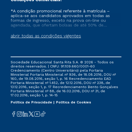
*A condição promocional referente à matrícula –
aplica-se aos candidatos aprovados em todas as
formas de ingresso, exceto na prova on-line ou
agendada, que ofertam bolsas de até 50% de
desconto, ambos ingressantes no semestre vigente,
que ainda não tenham efetivado e/ou não tenham
abrir todas as condições vigentes
cancelado ou trancado sua matrícula em uma das
Instituições da Cruzeiro do Sul Educacional, no
período de 1 ano. Tais condições não se aplicam aos
cursos de Medicina, e também para matriculados via
FIES, Prouni e outros programas governamentais, e
Sociedade Educacional Santa Rita S.A. © 2026 - Todos os
não se acumula com nenhuma outra campanha
direitos reservados. | CNPJ: 91.109.660/0001-60
ofertada pela Instituição.
Credenciamento (Centro Universitário) pela Portaria
Ministerial Portaria Ministerial nº 936, de 18.08.2016, DOU nº
160, de 19.08.2016, seção 1, p. 16 Recredenciamento EAD
Portaria Ministerial nº 1.452, de 12.12.2016, DOU nº 238, de
13.12.2016, seção 1, p. 17 Recredenciamento Bento Gonçalves
Portaria Ministerial nº 88, de 16.02.2016, DOU nº 31, de
17.02.2016, seção 1, p. 14-15
Política de Privacidade
Política de Cookies