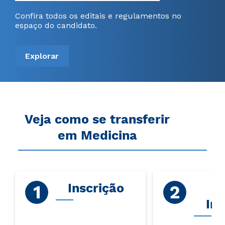
Confira todos os editais e regulamentos no
espaço do candidato.
Explorar
Veja como se transferir
em Medicina
Inscrição
V
Ins