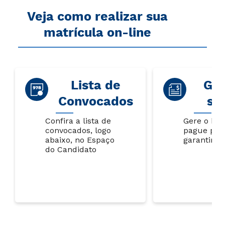
Veja como realizar sua
matrícula on-line
Lista de
Gar
Convocados
su
Confira a lista de
Gere o bol
convocados, logo
pague par
abaixo, no Espaço
garantir s
do Candidato