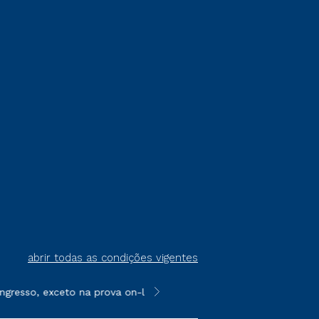
abrir todas as condições vigentes
resso, exceto na prova on-line ou agendada, que ofertam bolsas
**Semipresencial é um formato do E