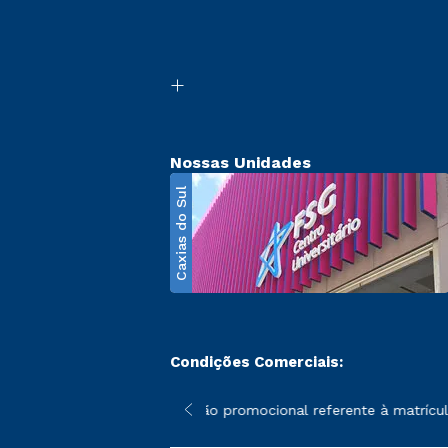
Nossas Unidades
Caxias do Sul
Condições Comerciais:
poderão sofrer alterações nos períodos de rematrícula conforme 
*A condição promocional referente à matrícula