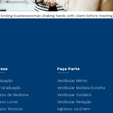
Smiling businesswoman shaking hands with client before meeting
rsos
Faça Parte
duação
Vestibular Mérito
-Graduação
Vestibular Múltipla Escolha
sos de Medicina
Vestibular Solidário
sos Livres
Vestibular Redação
sos Técnicos
Ingresso via Enem