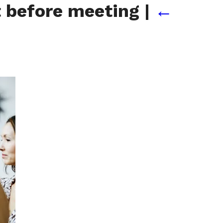
t before meeting
|
←