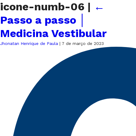
icone-numb-06
|
←
Passo a passo │
Medicina Vestibular
Jhonatan Henrique de Paula
|
7 de março de 2023