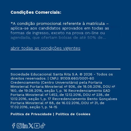
Condições Comerciais:
*A condição promocional referente à matrícula –
aplica-se aos candidatos aprovados em todas as
formas de ingresso, exceto na prova on-line ou
agendada, que ofertam bolsas de até 50% de
desconto, ambos ingressantes no semestre vigente,
que ainda não tenham efetivado e/ou não tenham
abrir todas as condições vigentes
cancelado ou trancado sua matrícula em uma das
Instituições da Cruzeiro do Sul Educacional, no
período de 1 ano. Tais condições não se aplicam aos
cursos de Medicina, e também para matriculados via
FIES, Prouni e outros programas governamentais, e
Sociedade Educacional Santa Rita S.A. © 2026 - Todos os
não se acumula com nenhuma outra campanha
direitos reservados. | CNPJ: 91.109.660/0001-60
ofertada pela Instituição.
Credenciamento (Centro Universitário) pela Portaria
Ministerial Portaria Ministerial nº 936, de 18.08.2016, DOU nº
160, de 19.08.2016, seção 1, p. 16 Recredenciamento EAD
Portaria Ministerial nº 1.452, de 12.12.2016, DOU nº 238, de
13.12.2016, seção 1, p. 17 Recredenciamento Bento Gonçalves
Portaria Ministerial nº 88, de 16.02.2016, DOU nº 31, de
17.02.2016, seção 1, p. 14-15
Política de Privacidade
Política de Cookies