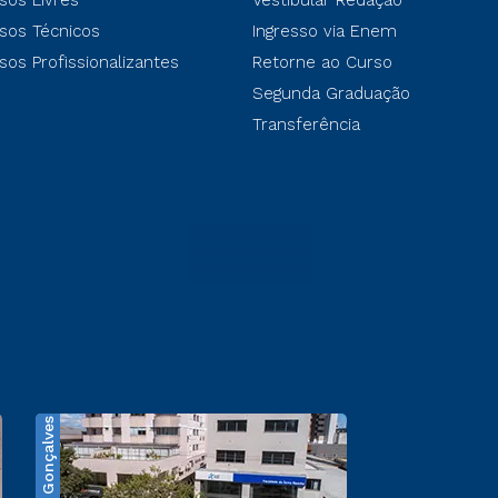
sos Livres
Vestibular Redação
sos Técnicos
Ingresso via Enem
sos Profissionalizantes
Retorne ao Curso
Segunda Graduação
Transferência
Bento Gonçalves