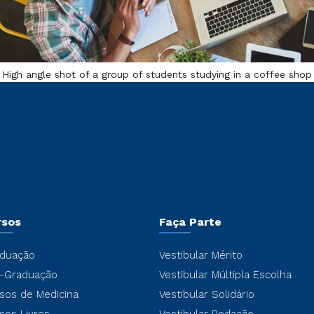
High angle shot of a group of students studying in a coffee shop
rsos
Faça Parte
duação
Vestibular Mérito
-Graduação
Vestibular Múltipla Escolha
sos de Medicina
Vestibular Solidário