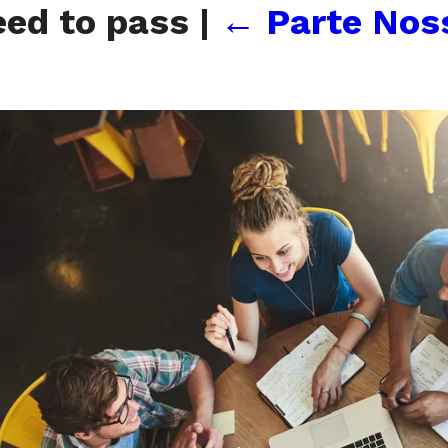
eed to pass
|
←
Parte Nos