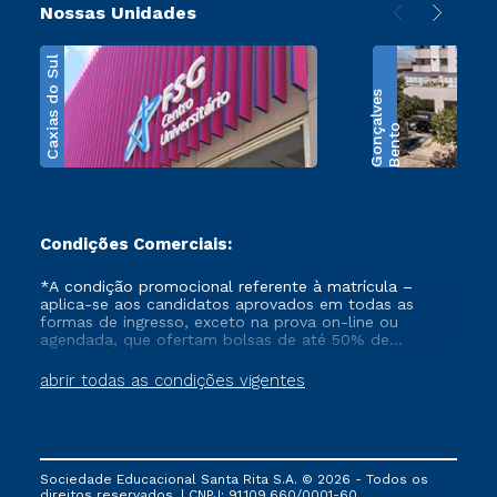
Nossas Unidades
Caxias do Sul
s
B
e
n
t
o
G
o
n
ç
a
l
v
e
Condições Comerciais:
*A condição promocional referente à matrícula –
aplica-se aos candidatos aprovados em todas as
formas de ingresso, exceto na prova on-line ou
agendada, que ofertam bolsas de até 50% de
desconto, ambos ingressantes no semestre vigente,
que ainda não tenham efetivado e/ou não tenham
abrir todas as condições vigentes
cancelado ou trancado sua matrícula em uma das
Instituições da Cruzeiro do Sul Educacional, no
período de 1 ano. Tais condições não se aplicam aos
cursos de Medicina, e também para matriculados via
FIES, Prouni e outros programas governamentais, e
Sociedade Educacional Santa Rita S.A. © 2026 - Todos os
não se acumula com nenhuma outra campanha
direitos reservados. | CNPJ: 91.109.660/0001-60