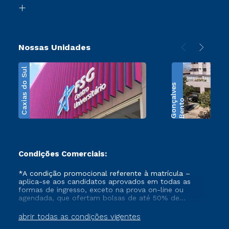
Biblioteca
Transferência
Nossas Unidades
Caxias do Sul
s
B
e
n
t
o
G
o
n
ç
a
l
v
e
Condições Comerciais:
*A condição promocional referente à matrícula –
aplica-se aos candidatos aprovados em todas as
formas de ingresso, exceto na prova on-line ou
agendada, que ofertam bolsas de até 50% de
desconto, ambos ingressantes no semestre vigente,
que ainda não tenham efetivado e/ou não tenham
abrir todas as condições vigentes
cancelado ou trancado sua matrícula em uma das