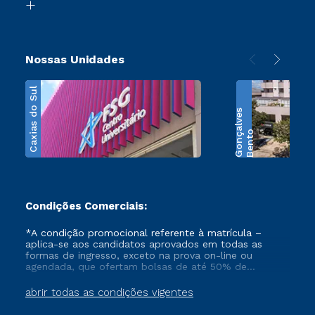
Transferência
Nossas Unidades
Caxias do Sul
s
B
e
n
t
o
G
o
n
ç
a
l
v
e
Condições Comerciais:
*A condição promocional referente à matrícula –
aplica-se aos candidatos aprovados em todas as
formas de ingresso, exceto na prova on-line ou
agendada, que ofertam bolsas de até 50% de
desconto, ambos ingressantes no semestre vigente,
que ainda não tenham efetivado e/ou não tenham
abrir todas as condições vigentes
cancelado ou trancado sua matrícula em uma das
Instituições da Cruzeiro do Sul Educacional, no