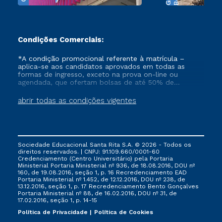
Condições Comerciais:
*A condição promocional referente à matrícula –
aplica-se aos candidatos aprovados em todas as
formas de ingresso, exceto na prova on-line ou
agendada, que ofertam bolsas de até 50% de
desconto, ambos ingressantes no semestre vigente,
que ainda não tenham efetivado e/ou não tenham
abrir todas as condições vigentes
cancelado ou trancado sua matrícula em uma das
Instituições da Cruzeiro do Sul Educacional, no
período de 1 ano. Tais condições não se aplicam aos
cursos de Medicina, e também para matriculados via
FIES, Prouni e outros programas governamentais, e
Sociedade Educacional Santa Rita S.A. © 2026 - Todos os
não se acumula com nenhuma outra campanha
direitos reservados. | CNPJ: 91.109.660/0001-60
ofertada pela Instituição.
Credenciamento (Centro Universitário) pela Portaria
Ministerial Portaria Ministerial nº 936, de 18.08.2016, DOU nº
160, de 19.08.2016, seção 1, p. 16 Recredenciamento EAD
Portaria Ministerial nº 1.452, de 12.12.2016, DOU nº 238, de
13.12.2016, seção 1, p. 17 Recredenciamento Bento Gonçalves
Portaria Ministerial nº 88, de 16.02.2016, DOU nº 31, de
17.02.2016, seção 1, p. 14-15
Política de Privacidade
Política de Cookies