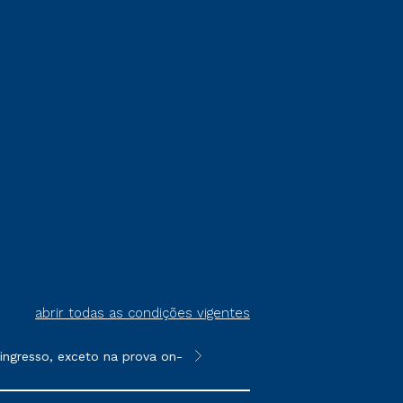
abrir todas as condições vigentes
resso, exceto na prova on-line ou agendada, que ofertam bolsas
**Semipresencial é um formato do E