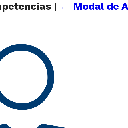
mpetencias
|
←
Modal de A