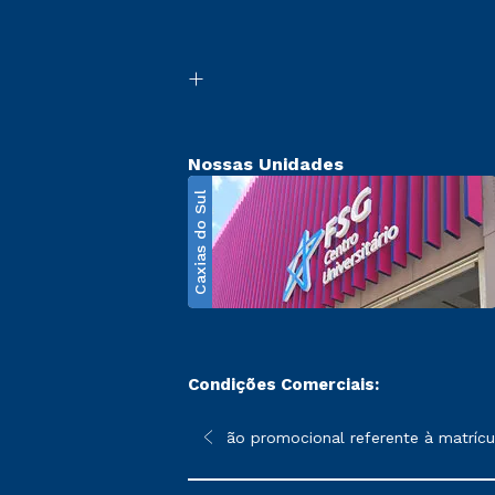
Nossas Unidades
Caxias do Sul
Condições Comerciais:
poderão sofrer alterações nos períodos de rematrícula conforme 
*A condição promocional referente à matrícula