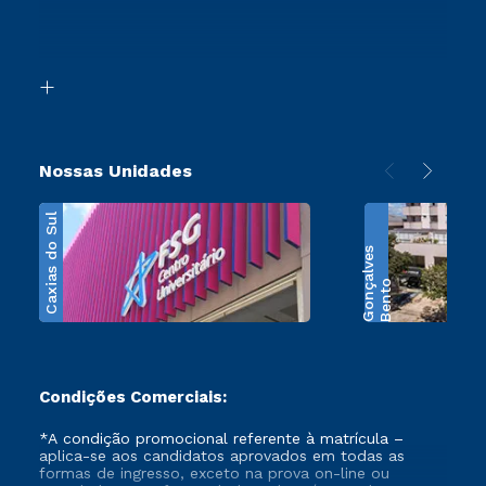
Canais de Atendimento
Retorne ao Curso
Acessibilidade
Segunda Graduação
Biblioteca
Transferência
Nossas Unidades
Caxias do Sul
s
B
e
n
t
o
G
o
n
ç
a
l
v
e
Condições Comerciais:
*A condição promocional referente à matrícula –
aplica-se aos candidatos aprovados em todas as
formas de ingresso, exceto na prova on-line ou