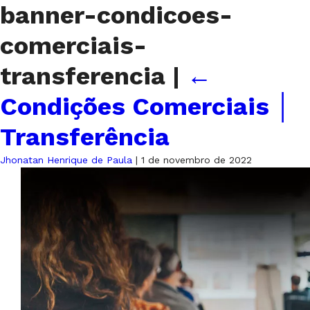
banner-condicoes-
comerciais-
transferencia
|
←
Condições Comerciais │
Transferência
Jhonatan Henrique de Paula
|
1 de novembro de 2022