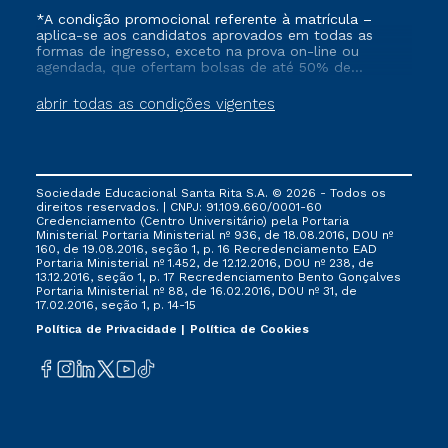
*A condição promocional referente à matrícula –
aplica-se aos candidatos aprovados em todas as
formas de ingresso, exceto na prova on-line ou
agendada, que ofertam bolsas de até 50% de
desconto, ambos ingressantes no semestre vigente,
que ainda não tenham efetivado e/ou não tenham
abrir todas as condições vigentes
cancelado ou trancado sua matrícula em uma das
Instituições da Cruzeiro do Sul Educacional, no
período de 1 ano. Tais condições não se aplicam aos
cursos de Medicina, e também para matriculados via
FIES, Prouni e outros programas governamentais, e
Sociedade Educacional Santa Rita S.A. © 2026 - Todos os
não se acumula com nenhuma outra campanha
direitos reservados. | CNPJ: 91.109.660/0001-60
ofertada pela Instituição.
Credenciamento (Centro Universitário) pela Portaria
Ministerial Portaria Ministerial nº 936, de 18.08.2016, DOU nº
160, de 19.08.2016, seção 1, p. 16 Recredenciamento EAD
Portaria Ministerial nº 1.452, de 12.12.2016, DOU nº 238, de
13.12.2016, seção 1, p. 17 Recredenciamento Bento Gonçalves
Portaria Ministerial nº 88, de 16.02.2016, DOU nº 31, de
17.02.2016, seção 1, p. 14-15
Política de Privacidade
Política de Cookies