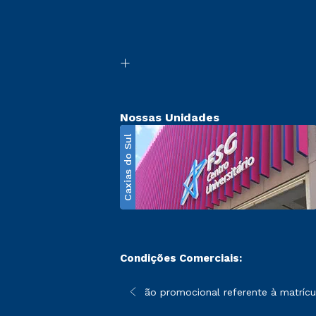
Nossas Unidades
Caxias do Sul
Condições Comerciais:
poderão sofrer alterações nos períodos de rematrícula conforme 
*A condição promocional referente à matrícula