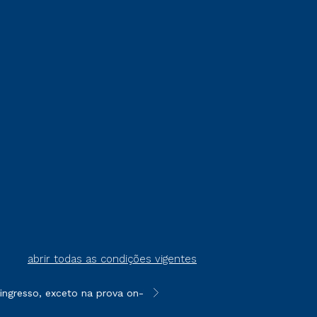
abrir todas as condições vigentes
resso, exceto na prova on-line ou agendada, que ofertam bolsas
**Semipresencial é um formato do E