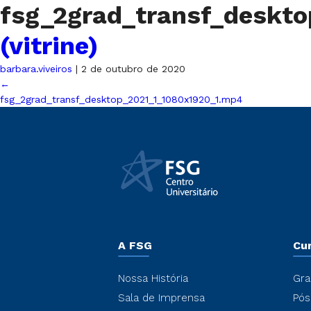
fsg_2grad_transf_deskt
(vitrine)
barbara.viveiros
|
2 de outubro de 2020
←
fsg_2grad_transf_desktop_2021_1_1080x1920_1.mp4
A FSG
Cu
Nossa História
Gra
Sala de Imprensa
Pós