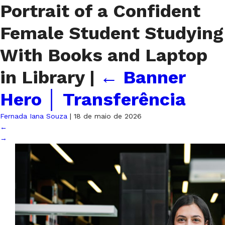
Portrait of a Confident
Female Student Studying
With Books and Laptop
in Library
|
←
Banner
Hero │ Transferência
Fernada Iana Souza
|
18 de maio de 2026
←
→