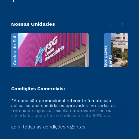
Nossas Unidades
Caxias do Sul
s
B
e
n
t
o
G
o
n
ç
a
l
v
e
Condições Comerciais:
*A condição promocional referente à matrícula –
aplica-se aos candidatos aprovados em todas as
formas de ingresso, exceto na prova on-line ou
agendada, que ofertam bolsas de até 50% de
desconto, ambos ingressantes no semestre vigente,
que ainda não tenham efetivado e/ou não tenham
abrir todas as condições vigentes
cancelado ou trancado sua matrícula em uma das
Instituições da Cruzeiro do Sul Educacional, no