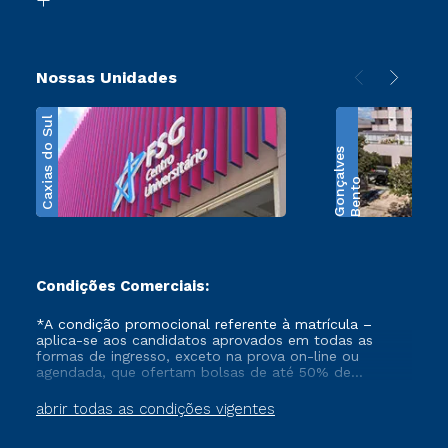
Nossas Unidades
Caxias do Sul
s
B
e
n
t
o
G
o
n
ç
a
l
v
e
Condições Comerciais:
*A condição promocional referente à matrícula –
aplica-se aos candidatos aprovados em todas as
formas de ingresso, exceto na prova on-line ou
agendada, que ofertam bolsas de até 50% de
desconto, ambos ingressantes no semestre vigente,
que ainda não tenham efetivado e/ou não tenham
abrir todas as condições vigentes
cancelado ou trancado sua matrícula em uma das
Instituições da Cruzeiro do Sul Educacional, no