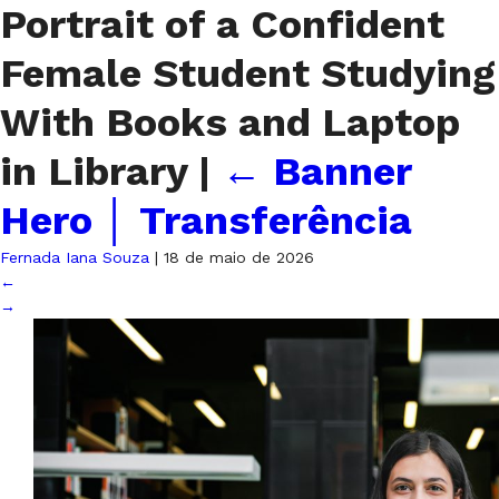
Portrait of a Confident
Female Student Studying
With Books and Laptop
in Library
|
←
Banner
Hero │ Transferência
Fernada Iana Souza
|
18 de maio de 2026
←
→