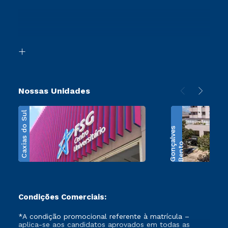
Sou Ex-Aluno
Ingresso via Enem
Canais de Atendimento
Retorne ao Curso
Acessibilidade
Segunda Graduação
Biblioteca
Transferência
Nossas Unidades
Caxias do Sul
s
B
e
n
t
o
G
o
n
ç
a
l
v
e
Condições Comerciais:
*A condição promocional referente à matrícula –
aplica-se aos candidatos aprovados em todas as