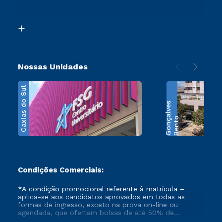
Acessibilidade
Segunda Graduação
Biblioteca
Transferência
Nossas Unidades
Caxias do Sul
s
B
e
n
t
o
G
o
n
ç
a
l
v
e
Condições Comerciais:
*A condição promocional referente à matrícula –
aplica-se aos candidatos aprovados em todas as
formas de ingresso, exceto na prova on-line ou
agendada, que ofertam bolsas de até 50% de
desconto, ambos ingressantes no semestre vigente,