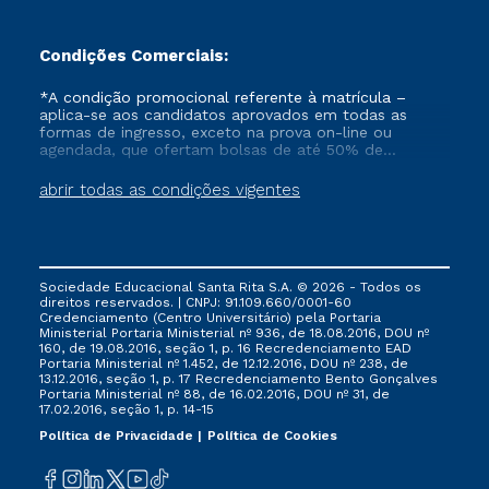
Condições Comerciais:
*A condição promocional referente à matrícula –
aplica-se aos candidatos aprovados em todas as
formas de ingresso, exceto na prova on-line ou
agendada, que ofertam bolsas de até 50% de
desconto, ambos ingressantes no semestre vigente,
que ainda não tenham efetivado e/ou não tenham
abrir todas as condições vigentes
cancelado ou trancado sua matrícula em uma das
Instituições da Cruzeiro do Sul Educacional, no
período de 1 ano. Tais condições não se aplicam aos
cursos de Medicina, e também para matriculados via
FIES, Prouni e outros programas governamentais, e
Sociedade Educacional Santa Rita S.A. © 2026 - Todos os
não se acumula com nenhuma outra campanha
direitos reservados. | CNPJ: 91.109.660/0001-60
ofertada pela Instituição.
Credenciamento (Centro Universitário) pela Portaria
Ministerial Portaria Ministerial nº 936, de 18.08.2016, DOU nº
160, de 19.08.2016, seção 1, p. 16 Recredenciamento EAD
Portaria Ministerial nº 1.452, de 12.12.2016, DOU nº 238, de
13.12.2016, seção 1, p. 17 Recredenciamento Bento Gonçalves
Portaria Ministerial nº 88, de 16.02.2016, DOU nº 31, de
17.02.2016, seção 1, p. 14-15
Política de Privacidade
Política de Cookies