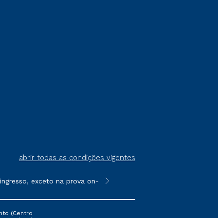
abrir todas as condições vigentes
resso, exceto na prova on-line ou agendada, que ofertam bolsas
**Semipresencial é um formato do E
nto (Centro