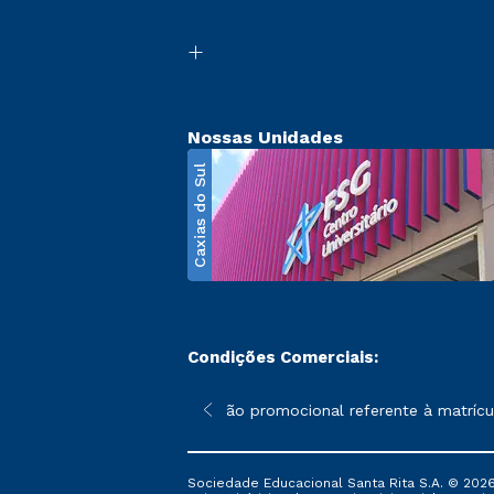
Nossas Unidades
Caxias do Sul
Condições Comerciais:
poderão sofrer alterações nos períodos de rematrícula conforme 
*A condição promocional referente à matrícula
Sociedade Educacional Santa Rita S.A. © 2026