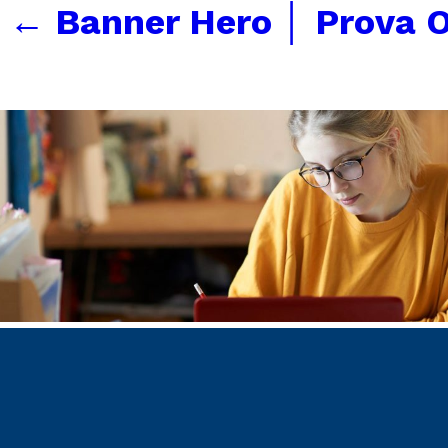
←
Banner Hero │ Prova O