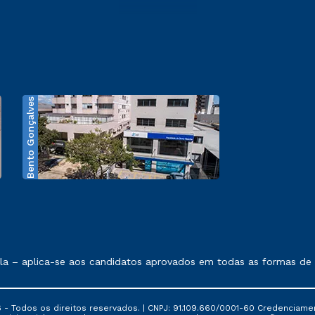
Bento Gonçalves
exposto no contrato de prestação de serviços.
 – aplica-se aos candidatos aprovados em todas as formas de ing
 - Todos os direitos reservados. | CNPJ: 91.109.660/0001-60 Credenciame