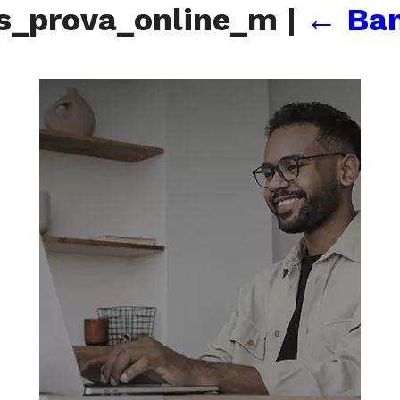
s_prova_online_m
|
←
Ban