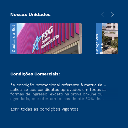
Nossas Unidades
Caxias do Sul
s
B
e
n
t
o
G
o
n
ç
a
l
v
e
Condições Comerciais:
*A condição promocional referente à matrícula –
aplica-se aos candidatos aprovados em todas as
formas de ingresso, exceto na prova on-line ou
agendada, que ofertam bolsas de até 50% de
desconto, ambos ingressantes no semestre vigente,
que ainda não tenham efetivado e/ou não tenham
abrir todas as condições vigentes
cancelado ou trancado sua matrícula em uma das
Instituições da Cruzeiro do Sul Educacional, no
período de 1 ano. Tais condições não se aplicam aos
cursos de Medicina, e também para matriculados via