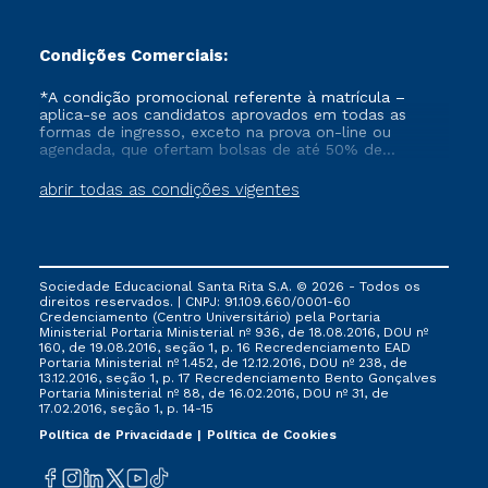
Condições Comerciais:
*A condição promocional referente à matrícula –
aplica-se aos candidatos aprovados em todas as
formas de ingresso, exceto na prova on-line ou
agendada, que ofertam bolsas de até 50% de
desconto, ambos ingressantes no semestre vigente,
que ainda não tenham efetivado e/ou não tenham
abrir todas as condições vigentes
cancelado ou trancado sua matrícula em uma das
Instituições da Cruzeiro do Sul Educacional, no
período de 1 ano. Tais condições não se aplicam aos
cursos de Medicina, e também para matriculados via
FIES, Prouni e outros programas governamentais, e
Sociedade Educacional Santa Rita S.A. © 2026 - Todos os
não se acumula com nenhuma outra campanha
direitos reservados. | CNPJ: 91.109.660/0001-60
ofertada pela Instituição.
Credenciamento (Centro Universitário) pela Portaria
Ministerial Portaria Ministerial nº 936, de 18.08.2016, DOU nº
160, de 19.08.2016, seção 1, p. 16 Recredenciamento EAD
Portaria Ministerial nº 1.452, de 12.12.2016, DOU nº 238, de
13.12.2016, seção 1, p. 17 Recredenciamento Bento Gonçalves
Portaria Ministerial nº 88, de 16.02.2016, DOU nº 31, de
17.02.2016, seção 1, p. 14-15
Política de Privacidade
Política de Cookies