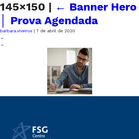
145×150
|
←
Banner Hero
│ Prova Agendada
barbara.viveiros
|
7 de abril de 2020
←
→