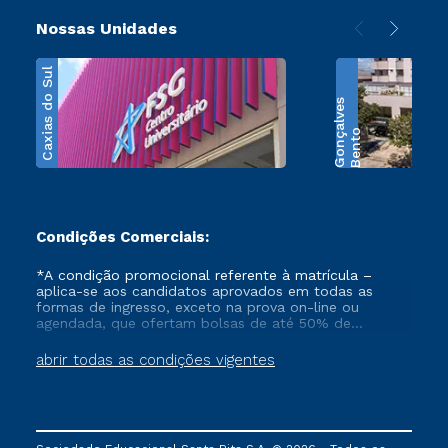
Nossas Unidades
Caxias do Sul
s
B
e
n
t
o
G
o
n
ç
a
l
v
e
Condições Comerciais:
*A condição promocional referente à matrícula –
aplica-se aos candidatos aprovados em todas as
formas de ingresso, exceto na prova on-line ou
agendada, que ofertam bolsas de até 50% de
desconto, ambos ingressantes no semestre vigente,
que ainda não tenham efetivado e/ou não tenham
abrir todas as condições vigentes
cancelado ou trancado sua matrícula em uma das
Instituições da Cruzeiro do Sul Educacional, no
período de 1 ano. Tais condições não se aplicam aos
cursos de Medicina, e também para matriculados via
FIES, Prouni e outros programas governamentais, e