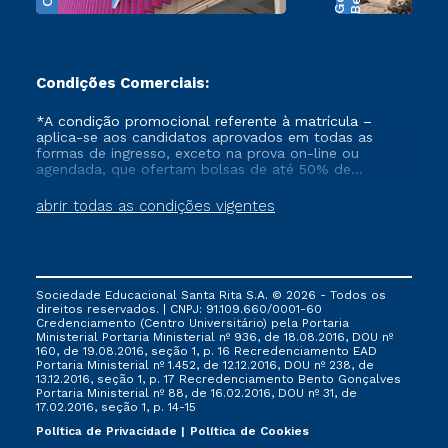
Condições Comerciais:
*A condição promocional referente à matrícula –
aplica-se aos candidatos aprovados em todas as
formas de ingresso, exceto na prova on-line ou
agendada, que ofertam bolsas de até 50% de
desconto, ambos ingressantes no semestre vigente,
que ainda não tenham efetivado e/ou não tenham
abrir todas as condições vigentes
cancelado ou trancado sua matrícula em uma das
Instituições da Cruzeiro do Sul Educacional, no
período de 1 ano. Tais condições não se aplicam aos
cursos de Medicina, e também para matriculados via
FIES, Prouni e outros programas governamentais, e
Sociedade Educacional Santa Rita S.A. © 2026 - Todos os
não se acumula com nenhuma outra campanha
direitos reservados. | CNPJ: 91.109.660/0001-60
ofertada pela Instituição.
Credenciamento (Centro Universitário) pela Portaria
Ministerial Portaria Ministerial nº 936, de 18.08.2016, DOU nº
160, de 19.08.2016, seção 1, p. 16 Recredenciamento EAD
Portaria Ministerial nº 1.452, de 12.12.2016, DOU nº 238, de
13.12.2016, seção 1, p. 17 Recredenciamento Bento Gonçalves
Portaria Ministerial nº 88, de 16.02.2016, DOU nº 31, de
17.02.2016, seção 1, p. 14-15
Política de Privacidade
Política de Cookies